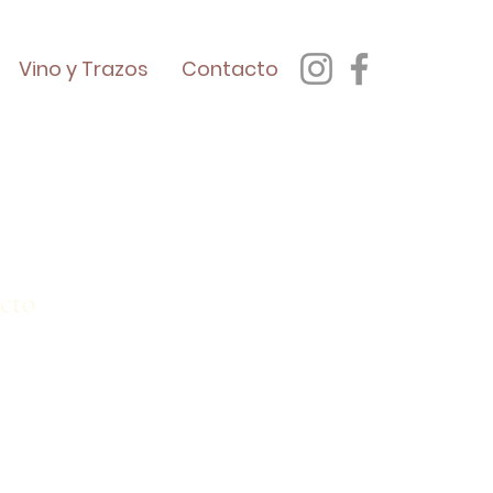
Vino y Trazos
Contacto
cto
o
a