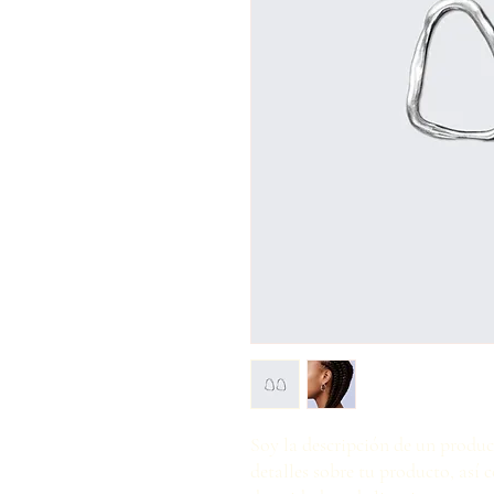
Soy la descripción de un product
detalles sobre tu producto, así 